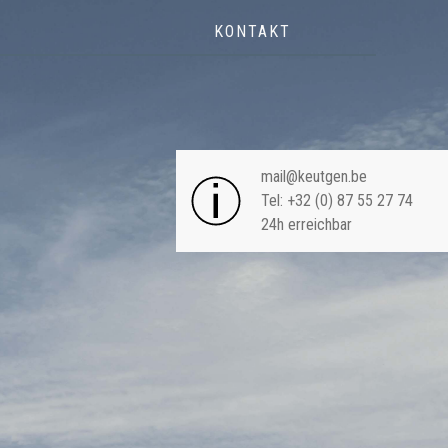
KONTAKT
NAVIGA
mail@keutgen.be
Tel: +32 (0) 87 55 27 74
24h erreichbar