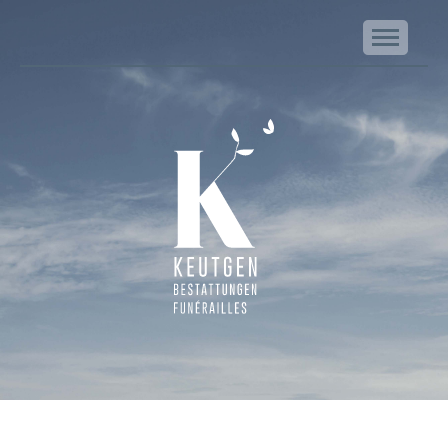
NA
Keutgen | Bestattungen - Funérailles