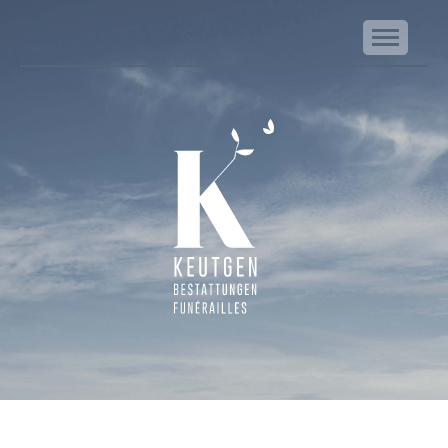
NA
Keutgen | Bestattungen - Funérailles