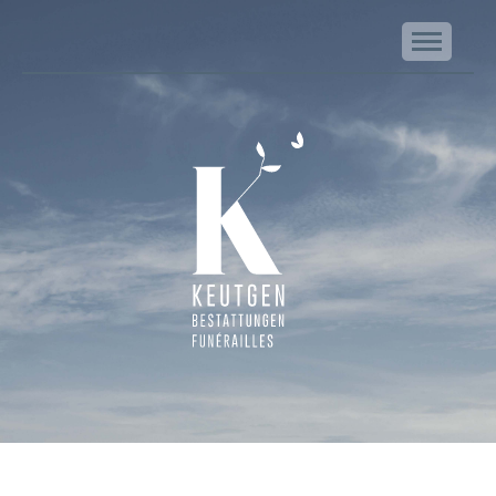
NA
Keutgen | Bestattungen - Funérailles