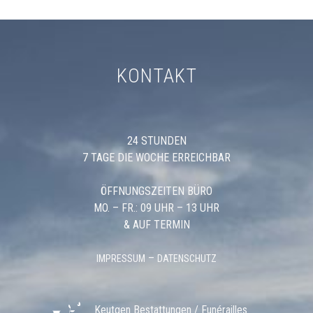
KONTAKT
24 STUNDEN
7 TAGE DIE WOCHE ERREICHBAR
ÖFFNUNGSZEITEN BÜRO
MO. – FR.: 09 UHR – 13 UHR
& AUF TERMIN
–
IMPRESSUM
DATENSCHUTZ
Keutgen Bestattungen / Funérailles