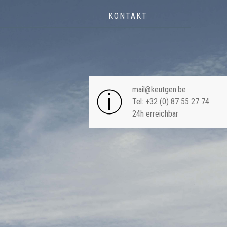
KONTAKT
NAVIGA
mail@keutgen.be
Tel: +32 (0) 87 55 27 74
24h erreichbar