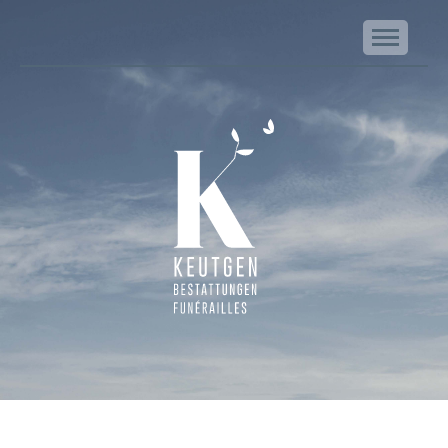
NA
Keutgen | Bestattungen - Funérailles