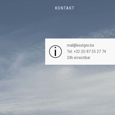
KONTAKT
NAVIGA
mail@keutgen.be
Tel: +32 (0) 87 55 27 74
24h erreichbar