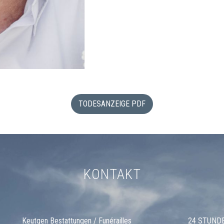
TODESANZEIGE PDF
KONTAKT
Keutgen Bestattungen / Funérailles
24 STUND