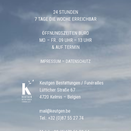
24 STUNDEN
7 TAGE DIE WOCHE ERREICHBAR
ÖFFNUNGSZEITEN BÜRO
MO. – FR.: 09 UHR – 13 UHR
& AUF TERMIN
–
IMPRESSUM
DATENSCHUTZ
Keutgen Bestattungen / Funérailles
Lütticher Straße 67
4720 Kelmis – Belgien
mail@keutgen.be
Tel.:
+32 (0)87 55 27 74