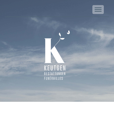
NA
Keutgen | Bestattungen - Funérailles