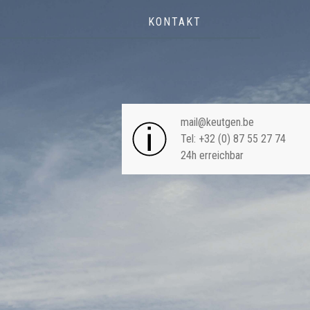
KONTAKT
NAVIGA
mail@keutgen.be
Tel: +32 (0) 87 55 27 74
24h erreichbar