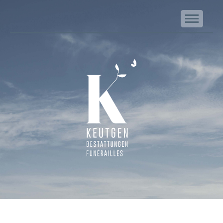
NA
Keutgen | Bestattungen - Funérailles