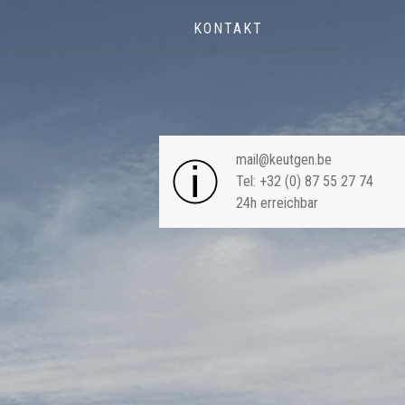
KONTAKT
NAVIGA
mail@keutgen.be
Tel: +32 (0) 87 55 27 74
24h erreichbar