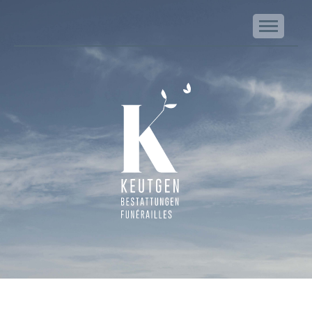
NA
Keutgen | Bestattungen - Funérailles