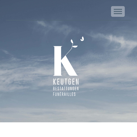
NA
Keutgen | Bestattungen - Funérailles