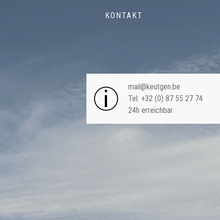
KONTAKT
NAVIGA
mail@keutgen.be
Tel: +32 (0) 87 55 27 74
24h erreichbar